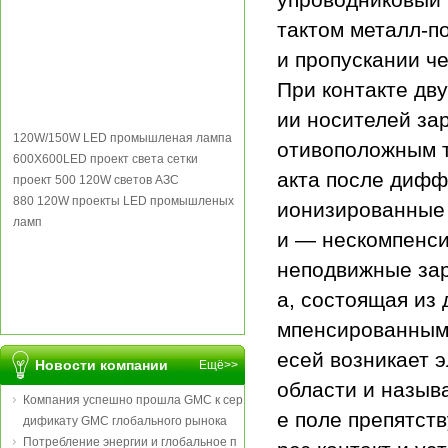
тактом металл-п
и пропускании че
При контакте дву
ии носителей за
120W/150W LED промышленая лампа
отивоположным т
600X600LED проект света сетки
акта после дифф
проект 500 120W светов АЗС
880 120W проекты LED промышленых
ионизированные 
ламп
и — нескомпенс
неподвижные зар
а, состоящая из
мпенсированным
есей возникает э
Новости компании
Ещё>>
области и назыв
Компания успешно прошла GMC к сер
е поле препятст
дификату GMC глобального рынока
Потребление энергии и глобальное п