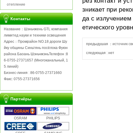
рез контакт и у
отепление
зникает при рек
да с излучением
Контакты
етического уровн
Название：Шэньчжень GTL компания
лимитед науки и техники освещения
Адрес：Промрайон NO.18 дороги Шу
предыдушая ：
источник св
йку общины Синьтянь посёлока Фуюн
следующая : нет
района Баоань ШэньчжэньТелефон :8
6-0755-27371657 (Многоканальный, 1
5 линий)
Бизнес-линия : 86-0755-27371660
Факс: 0755-27371656
Партнёры
OSRAM
PHILIPS