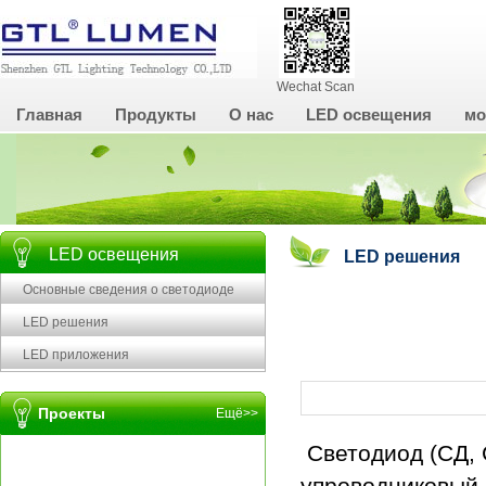
Wechat Scan
Главная
Продукты
О нас
LED освещения
м
LED освещения
LED решения
Основные сведения о светодиоде
LED решения
LED приложения
Проекты
Ещё>>
Светодиод (СД, С
упроводниковый 