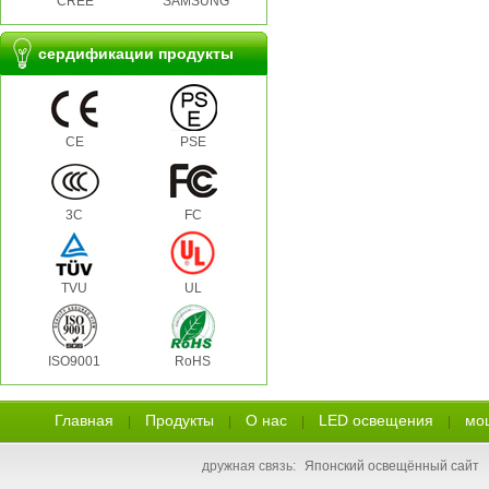
CREE
SAMSUNG
сердификации продукты
CE
PSE
3C
FC
TVU
UL
ISO9001
RoHS
Главная
Продукты
О нас
LED освещения
мо
|
|
|
|
дружная связь:
Японский освещённый сайт